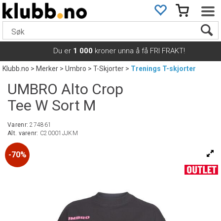
Du er
1 000
kroner unna å få FRI FRAKT!
Klubb.no
>
Merker
>
Umbro
>
T-Skjorter
>
Trenings T-skjorter
UMBRO Alto Crop
Tee W Sort M
Varenr:
274861
Alt. varenr:
C20001JJKM
70%