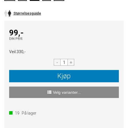
Størrelsesguide
99,-
DIN PRIS
Veil.
330,-
-
+
Kjøp
Velg varianter...
19
På lager