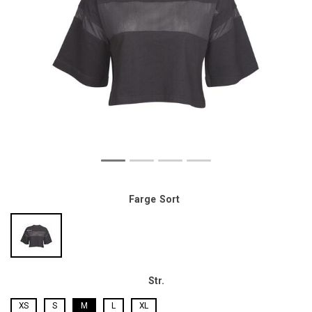
Farge
Sort
Str.
XS
S
M
L
XL