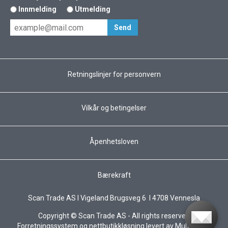
Innmelding
Utmelding
Retningslinjer for personvern
Vilkår og betingelser
Åpenhetsloven
Bærekraft
Scan Trade AS I Vigeland Brugsveg 6 I 4708 Vennesla
Copyright © Scan Trade AS - All rights reserved
Forretningssystem
og
nettbutikkløsning
levert av
Multicase™