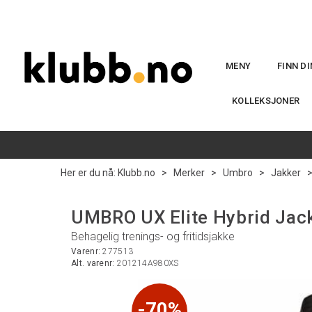
MENY
FINN D
KOLLEKSJONER
Her er du nå:
Klubb.no
>
Merker
>
Umbro
>
Jakker
UMBRO UX Elite Hybrid Jack
Behagelig trenings- og fritidsjakke
Varenr:
277513
Alt. varenr:
201214A980XS
70%