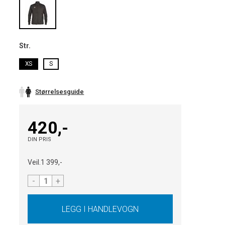
Str.
XS
S
Størrelsesguide
420,-
DIN PRIS
Veil.
1 399,-
-
+