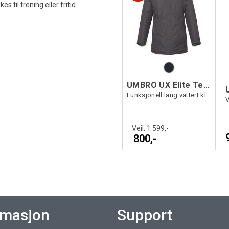
s til trening eller fritid.
UMBRO UX Elite Team Jacket
Funksjonell lang vattert klubbjakke
V
Veil. 1 599,-
800,-
rmasjon
Support