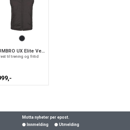
UMBRO UX Elite Vest
est til trening og fritid
999,-
Motta nyheter per epost.
Innmelding
Utmelding