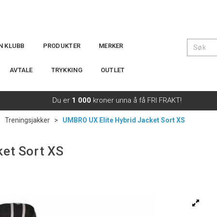
IN KLUBB
PRODUKTER
MERKER
AVTALE
TRYKKING
OUTLET
Du er
1 000
kroner unna å få FRI FRAKT!
>
Treningsjakker
>
UMBRO UX Elite Hybrid Jacket Sort XS
et Sort XS