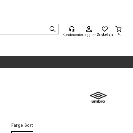
0,-
Logg inn
Farge
Sort