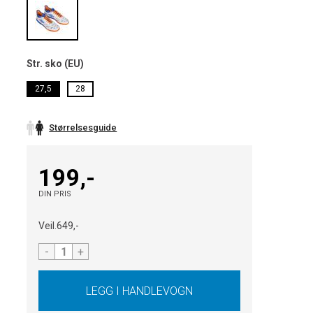
Str. sko (EU)
27,5
28
Størrelsesguide
199,-
DIN PRIS
Veil.
649,-
-
+