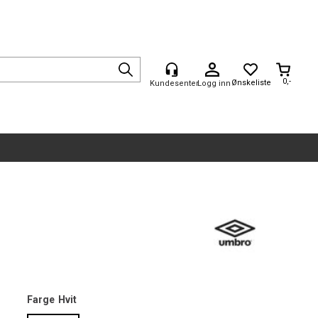
0,-
Logg inn
Farge
Hvit