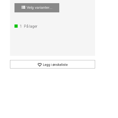
Velg varianter...
1
På lager
Legg i ønskeliste