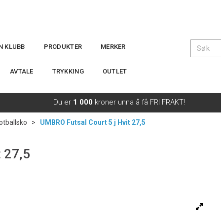
IN KLUBB
PRODUKTER
MERKER
AVTALE
TRYKKING
OUTLET
Du er
1 000
kroner unna å få FRI FRAKT!
otballsko
>
UMBRO Futsal Court 5 j Hvit 27,5
 27,5