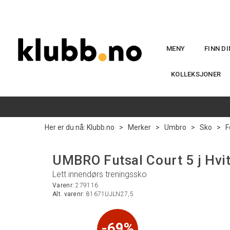
MENY
FINN D
KOLLEKSJONER
Her er du nå:
Klubb.no
>
Merker
>
Umbro
>
Sko
>
F
UMBRO Futsal Court 5 j Hvit
Lett innendørs treningssko
Varenr:
279116
Alt. varenr:
81671UJLN27,5
69%