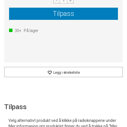
-
+
Tilpass
30+
På lager
Legg i ønskeliste
Tilpass
Velg alternativt produkt ved å klikke på radioknappene under.
Mer informasjon om produktet finner du ved å trykke på "Mer