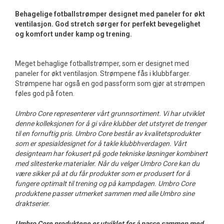
Behagelige fotballstrømper designet med paneler for økt
ventilasjon. God stretch sørger for perfekt bevegelighet
og komfort under kamp og trening.
Meget behaglige fotballstrømper, som er designet med
paneler for økt ventilasjon. Strømpene fås i klubbfarger.
Strømpene har også en god passform som gjør at strømpen
føles god på foten.
Umbro Core representerer vårt grunnsortiment. Vi har utviklet
denne kolleksjonen for å gi våre klubber det utstyret de trenger
til en fornuftig pris. Umbro Core består av kvalitetsprodukter
som er spesialdesignet for å takle klubbhverdagen. Vårt
designteam har fokusert på gode tekniske løsninger kombinert
med slitesterke materialer. Når du velger Umbro Core kan du
være sikker på at du får produkter som er produsert for å
fungere optimalt til trening og på kampdagen. Umbro Core
produktene passer utmerket sammen med alle Umbro sine
draktserier.
Umbro Core produktene er utviklet for å passe sammen med