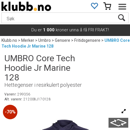
Du er
1 000
kroner unna å få FRI FRAKT!
Klubb.no
>
Merker
>
Umbro
>
Gensere
>
Fritidsgensere
>
UMBRO Core
Tech Hoodie Jr Marine 128
UMBRO Core Tech
Hoodie Jr Marine
128
Hettegenser i resirkulert polyester
Varenr:
299356
Alt. varenr:
212008J170128
70%