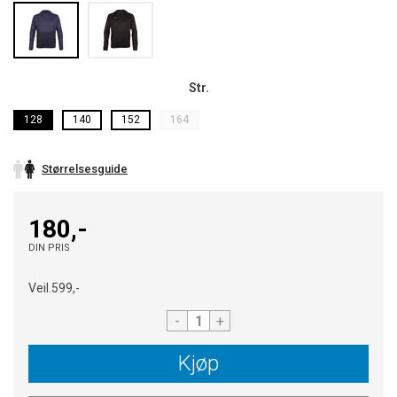
Str.
128
140
152
164
Størrelsesguide
180,-
DIN PRIS
Veil.
599,-
-
+
Kjøp