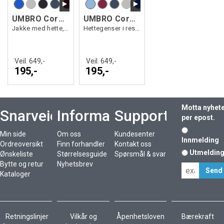
UMBRO Core Tech Hood Zip J
UMBRO Core Tech Hoodie
Jakke med hette, i resirkulert polyester
Hettegenser i resirkulert polyester
Veil. 649,-
Veil. 649,-
195,-
195,-
Motta nyhet
Snarveier
Informasjon
Support
per epost.
Min side
Om oss
Kundesenter
Innmelding
Ordreoversikt
Finn forhandler
Kontakt oss
Utmeldin
Ønskeliste
Størrelsesguide
Spørsmål & svar
Bytte og retur
Nyhetsbrev
Kataloger
Retningslinjer
Vilkår og
Åpenhetsloven
Bærekraft