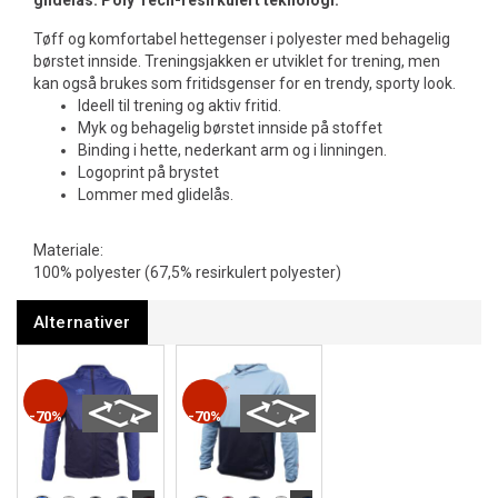
glidelås. Poly Tech-resirkulert teknologi.
Tøff og komfortabel hettegenser i polyester med behagelig
børstet innside. Treningsjakken er utviklet for trening, men
kan også brukes som fritidsgenser for en trendy, sporty look.
Ideell til trening og aktiv fritid.
Myk og behagelig børstet innside på stoffet
Binding i hette, nederkant arm og i linningen.
Logoprint på brystet
Lommer med glidelås.
Materiale:
100% polyester (67,5% resirkulert polyester)
Alternativer
70%
70%