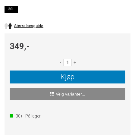
30L
Størrelsesguide
349,-
-
+
Kjøp
Velg varianter...
30+
På lager