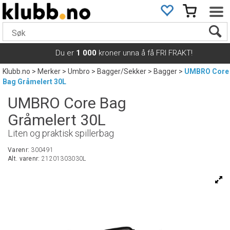
Du er
1 000
kroner unna å få FRI FRAKT!
Klubb.no
>
Merker
>
Umbro
>
Bagger/Sekker
>
Bagger
>
UMBRO Core
Bag Gråmelert 30L
UMBRO Core Bag
Gråmelert 30L
Liten og praktisk spillerbag
Varenr:
300491
Alt. varenr:
21201303030L