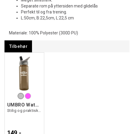
Meget slitesterk.
Separate rom på yttersiden med glidelås
Perfekt til og fra trening.
L:50cm, B:22,5cm, L:22,5 cm
Materiale: 100% Polyester (300D PU)
Tilbehør
UMBRO Water Bottle Transp
Stilig og praktisk drikkeflaske
149,-