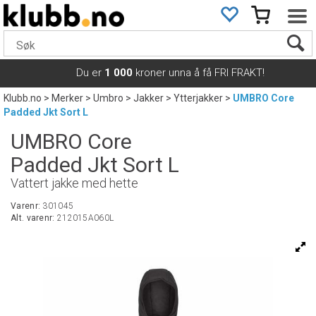
Du er
1 000
kroner unna å få FRI FRAKT!
Klubb.no
>
Merker
>
Umbro
>
Jakker
>
Ytterjakker
>
UMBRO Core
Padded Jkt Sort L
UMBRO Core
Padded Jkt Sort L
Vattert jakke med hette
Varenr:
301045
Alt. varenr:
212015A060L