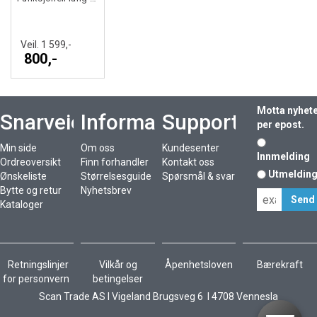
Veil. 1 599,-
800,-
Motta nyhet
Snarveier
Informasjon
Support
per epost.
Min side
Om oss
Kundesenter
Innmelding
Ordreoversikt
Finn forhandler
Kontakt oss
Utmeldin
Ønskeliste
Størrelsesguide
Spørsmål & svar
Bytte og retur
Nyhetsbrev
Kataloger
Retningslinjer
Vilkår og
Åpenhetsloven
Bærekraft
for personvern
betingelser
Scan Trade AS I Vigeland Brugsveg 6 I 4708 Vennesla