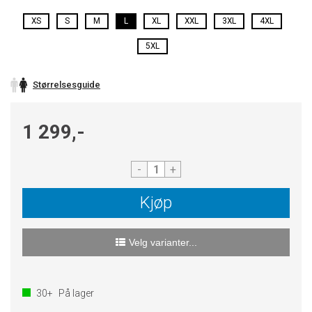
XS
S
M
L
XL
XXL
3XL
4XL
5XL
Størrelsesguide
1 299,-
-
+
Kjøp
Velg varianter...
30+
På lager