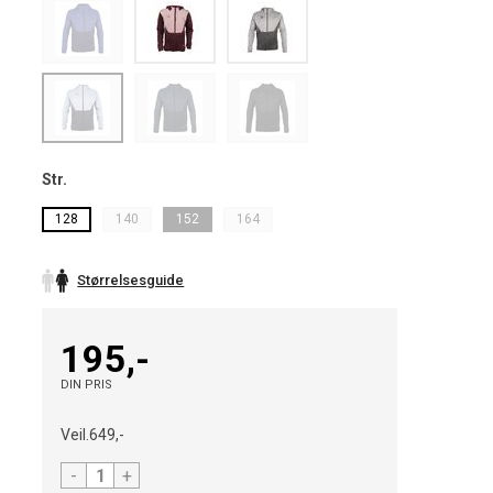
Str.
128
140
152
164
Størrelsesguide
195,-
DIN PRIS
Veil.
649,-
-
+