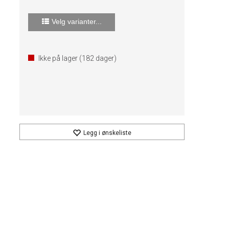
Velg varianter...
Ikke på lager (
182
dager)
Legg i ønskeliste