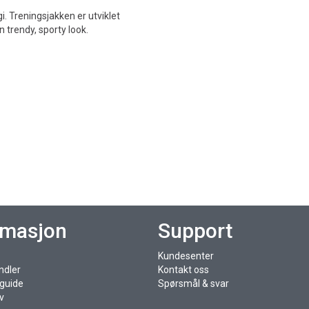
. Treningsjakken er utviklet
 trendy, sporty look.
rmasjon
Support
Kundesenter
ndler
Kontakt oss
sguide
Spørsmål & svar
v