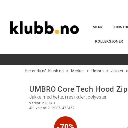
MENY
FINN D
KOLLEKSJONER
Her er du nå:
Klubb.no
>
Merker
>
Umbro
>
Jakker
UMBRO Core Tech Hood Zip 
Jakke med hette, i resirkulert polyester
Varenr:
313140
Alt. varenr:
212007J473152
70%