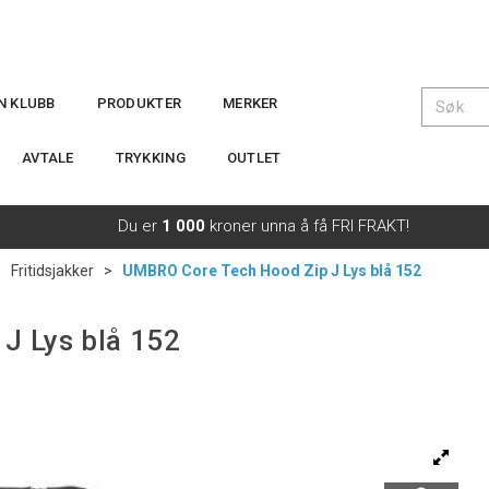
IN KLUBB
PRODUKTER
MERKER
AVTALE
TRYKKING
OUTLET
Du er
1 000
kroner unna å få FRI FRAKT!
>
Fritidsjakker
>
UMBRO Core Tech Hood Zip J Lys blå 152
J Lys blå 152