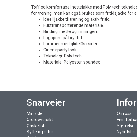
Tøff og komfortabel hettejakke med Poly tech teknologi
for trening, men kan også brukes som fritidsjakke for en
Ideell jakke til trening og aktiv fritid.
Fukttransporterende materiale.
Binding i hette og i linningen.
Logoprint på brystet
Lommer med glidelås i siden.
Gir en sporty look.
Teknologi: Poly tech
Materiale: Polyester, spandex
Snarveier
Info
Min side
Om oss
Ordreoversikt
Finn forha
Ønskeliste
Størrelse
Bytte og retur
Nyhetsbre