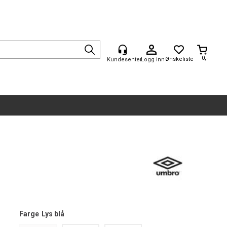
0,-
Logg inn
Farge
Lys blå