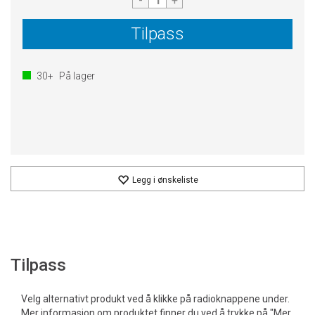
-
+
Tilpass
30+
På lager
Legg i ønskeliste
Tilpass
Velg alternativt produkt ved å klikke på radioknappene under.
Mer informasjon om produktet finner du ved å trykke på "Mer