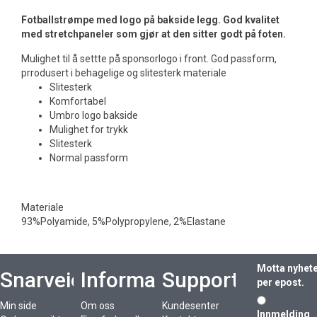
Fotballstrømpe med logo på bakside legg. God kvalitet
med stretchpaneler som gjør at den sitter godt på foten.
Mulighet til å settte på sponsorlogo i front. God passform,
prrodusert i behagelige og slitesterk materiale
Slitesterk
Komfortabel
Umbro logo bakside
Mulighet for trykk
Slitesterk
Normal passform
Materiale
93%Polyamide, 5%Polypropylene, 2%Elastane
Motta nyhet
Snarveier
Informasjon
Support
per epost.
Min side
Om oss
Kundesenter
Innmelding