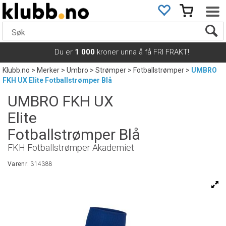
Du er
1 000
kroner unna å få FRI FRAKT!
Klubb.no
>
Merker
>
Umbro
>
Strømper
>
Fotballstrømper
>
UMBRO
FKH UX Elite Fotballstrømper Blå
UMBRO FKH UX
Elite
Fotballstrømper Blå
FKH Fotballstrømper Akademiet
Varenr:
314388