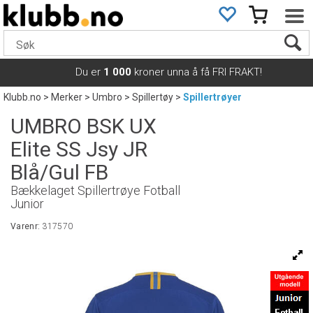
Du er
1 000
kroner unna å få FRI FRAKT!
Klubb.no
>
Merker
>
Umbro
>
Spillertøy
>
Spillertrøyer
UMBRO BSK UX
Elite SS Jsy JR
Blå/Gul FB
Bækkelaget Spillertrøye Fotball
Junior
Varenr:
317570