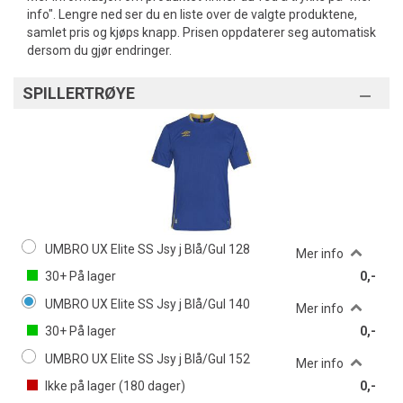
info". Lengre ned ser du en liste over de valgte produktene,
samlet pris og kjøps knapp. Prisen oppdaterer seg automatisk
dersom du gjør endringer.
SPILLERTRØYE
UMBRO UX Elite SS Jsy j Blå/Gul 128
Mer info
30+
På lager
0,-
UMBRO UX Elite SS Jsy j Blå/Gul 140
Mer info
30+
På lager
0,-
UMBRO UX Elite SS Jsy j Blå/Gul 152
Mer info
Ikke på lager (
180
dager)
0,-