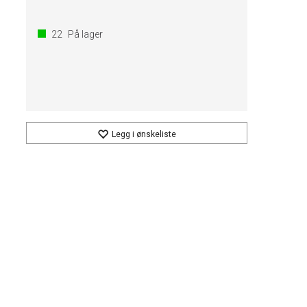
22
På lager
Legg i ønskeliste