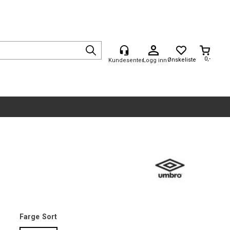
0,-
Logg inn
Farge
Sort