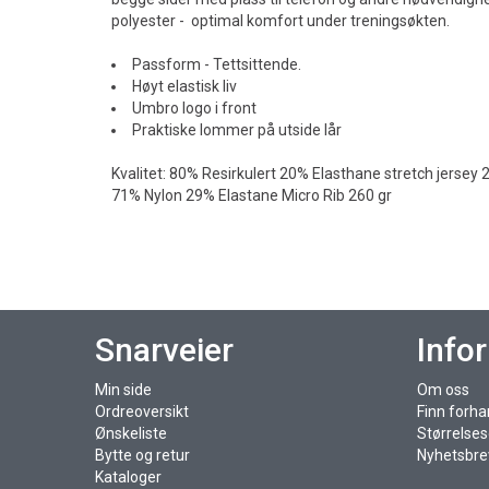
polyester - optimal komfort under treningsøkten.
Passform - Tettsittende.
Høyt elastisk liv
Umbro logo i front
Praktiske lommer på utside lår
Kvalitet: 80% Resirkulert 20% Elasthane stretch jersey 
71% Nylon 29% Elastane Micro Rib 260 gr
Snarveier
Info
Min side
Om oss
Ordreoversikt
Finn forha
Ønskeliste
Størrelse
Bytte og retur
Nyhetsbre
Kataloger