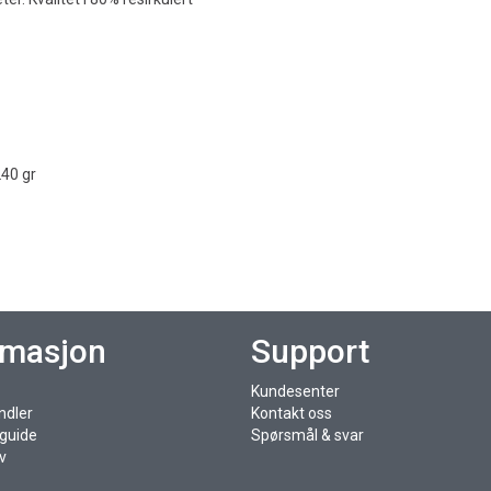
240 gr
rmasjon
Support
Kundesenter
ndler
Kontakt oss
sguide
Spørsmål & svar
v