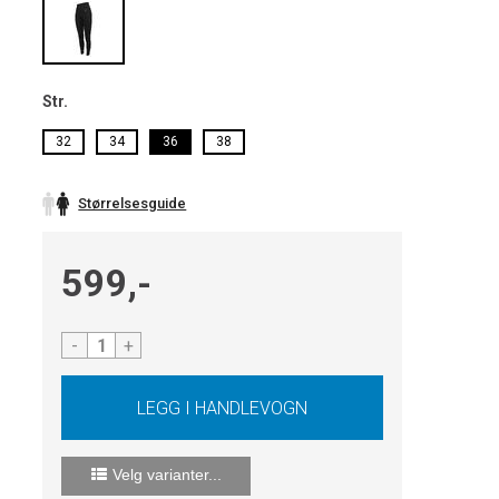
Str.
32
34
36
38
Størrelsesguide
599,-
-
+
Velg varianter...