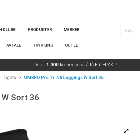
IN KLUBB
PRODUKTER
MERKER
AVTALE
TRYKKING
OUTLET
Du er
1 000
kroner unna å få FRI FRAKT!
>
Tights
>
UMBRO Pro Tr 7/8 Leggings W Sort 36
 W Sort 36