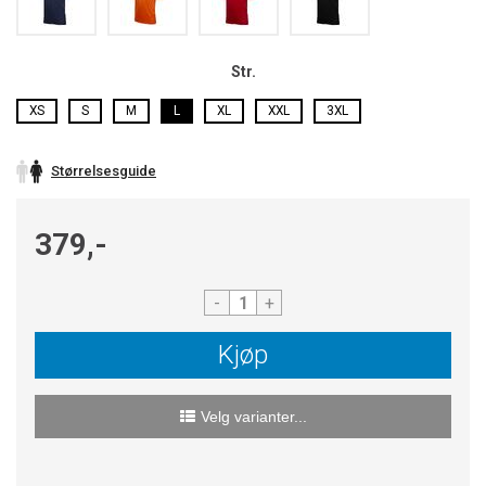
Str.
XS
S
M
L
XL
XXL
3XL
Størrelsesguide
379,-
-
+
Kjøp
Velg varianter...