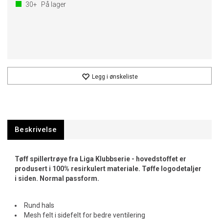
30+
På lager
Legg i ønskeliste
Beskrivelse
Tøff spillertrøye fra Liga Klubbserie - hovedstoffet er
produsert i 100% resirkulert materiale. Tøffe logodetaljer
i siden. Normal passform.
Rund hals
Mesh felt i sidefelt for bedre ventilering