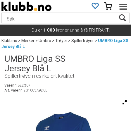
Du er
1 000
kroner unna å få FRI FRAKT!
Klubb.no
>
Merker
>
Umbro
>
Trøyer
>
Spillertrøyer
>
UMBRO Liga SS
Jersey Blå L
UMBRO Liga SS
Jersey Blå L
Spillertrøye i resirkulert kvalitet
Varenr:
322307
Alt. varenr:
231003A920L