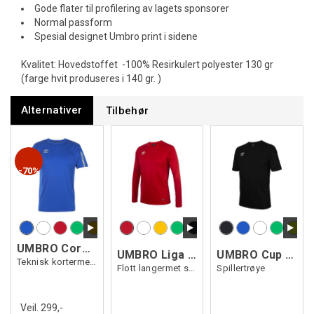
Gode flater til profilering av lagets sponsorer
Normal passform
Spesial designet Umbro print i sidene
Kvalitet: Hovedstoffet -100% Resirkulert polyester 130 gr
(farge hvit produseres i 140 gr. )
Alternativer
Tilbehør
70%
UMBRO Core SS Jersey
UMBRO Liga LS Jersey
UMBRO Cup SS Jersey
Teknisk kortermet spillertrøye
Flott langermet spillertrøye
Spillertrøye
Veil. 299,-