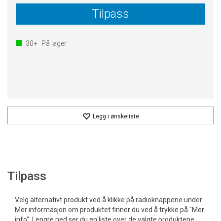
Tilpass
30+
På lager
Legg i ønskeliste
Tilpass
Velg alternativt produkt ved å klikke på radioknappene under.
Mer informasjon om produktet finner du ved å trykke på "Mer
info". Lengre ned ser du en liste over de valgte produktene,