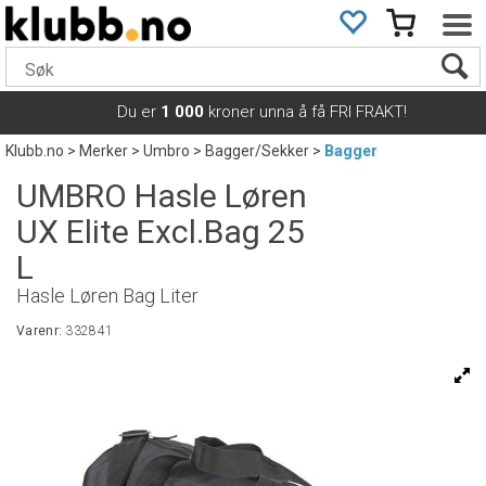
Du er
1 000
kroner unna å få FRI FRAKT!
Klubb.no
>
Merker
>
Umbro
>
Bagger/Sekker
>
Bagger
UMBRO Hasle Løren
UX Elite Excl.Bag 25
L
Hasle Løren Bag Liter
Varenr:
332841