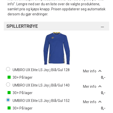
info". Lengre ned ser du en liste over de valgte produktene,
samlet pris og kjøps knapp. Prisen oppdaterer seg automatisk
dersom du gjør endringer.
SPILLERTRØYE
UMBRO UX Elite LS Jsy j Blå/Gul 128
Mer info
30+
På lager
0,-
UMBRO UX Elite LS Jsy j Blå/Gul 140
Mer info
30+
På lager
0,-
UMBRO UX Elite LS Jsy j Blå/Gul 152
Mer info
30+
På lager
0,-