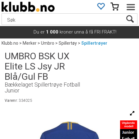
Du er
1 000
kroner unna å få FRI FRAKT!
Klubb.no
>
Merker
>
Umbro
>
Spillertøy
>
Spillertrøyer
UMBRO BSK UX
Elite LS Jsy JR
Blå/Gul FB
Bækkelaget Spillertrøye Fotball
Junior
Varenr:
334025