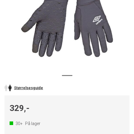
Størrelsesguide
329,-
30+
På lager