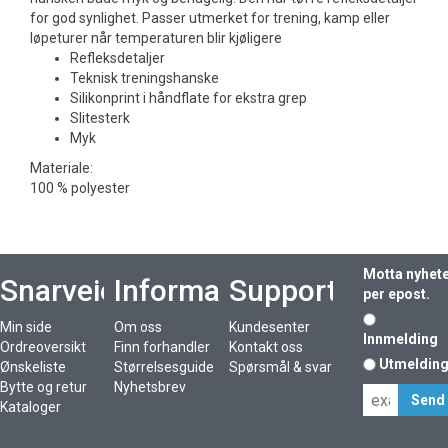
for god synlighet. Passer utmerket for trening, kamp eller
løpeturer når temperaturen blir kjøligere
Refleksdetaljer
Teknisk treningshanske
Silikonprint i håndflate for ekstra grep
Slitesterk
Myk
Materiale:
100 % polyester
Motta nyhet
Snarveier
Informasjon
Support
per epost.
Min side
Om oss
Kundesenter
Innmelding
Ordreoversikt
Finn forhandler
Kontakt oss
Utmeldin
Ønskeliste
Størrelsesguide
Spørsmål & svar
Bytte og retur
Nyhetsbrev
Kataloger