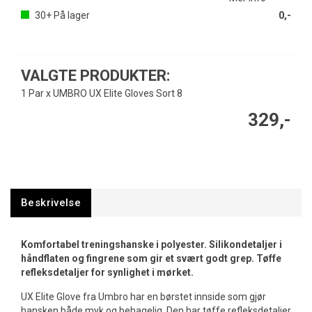
30+
På lager
0,-
VALGTE PRODUKTER:
1 Par x UMBRO UX Elite Gloves Sort 8
329,-
Beskrivelse
Komfortabel treningshanske i polyester. Silikondetaljer i
håndflaten og fingrene som gir et svært godt grep. Tøffe
refleksdetaljer for synlighet i mørket.
UX Elite Glove fra Umbro har en børstet innside som gjør
hansken både myk og behagelig. Den har tøffe refleksdetaljer