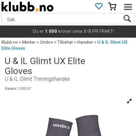
Du er
1 000
kroner unna å få FRI FRAKT!
Klubb.no
>
Merker
>
Umbro
>
Tilbehør
>
Hansker
>
U & IL Glimt UX
Elite Gloves
U & IL Glimt UX Elite
Gloves
U & IL Glimt Treningshanske
Varenr:
339267