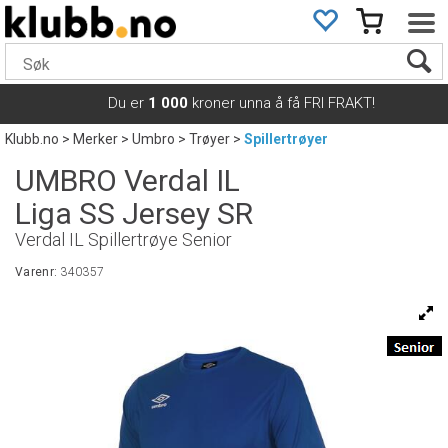
Du er
1 000
kroner unna å få FRI FRAKT!
Klubb.no
>
Merker
>
Umbro
>
Trøyer
>
Spillertrøyer
UMBRO Verdal IL
Liga SS Jersey SR
Verdal IL Spillertrøye Senior
Varenr:
340357