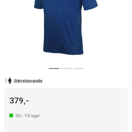
Størrelsesguide
379,-
30+
På lager