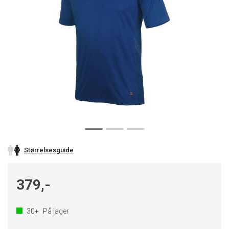
Størrelsesguide
379,-
30+
På lager