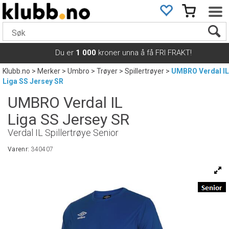
Du er
1 000
kroner unna å få FRI FRAKT!
Klubb.no
>
Merker
>
Umbro
>
Trøyer
>
Spillertrøyer
>
UMBRO Verdal IL
Liga SS Jersey SR
UMBRO Verdal IL
Liga SS Jersey SR
Verdal IL Spillertrøye Senior
Varenr:
340407