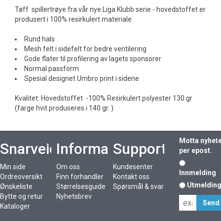
Tøff spillertrøye fra vår nye Liga Klubb serie - hovedstoffet er
produsert i 100% resirkulert materiale
Rund hals
Mesh felt i sidefelt for bedre ventilering
Gode flater til profilering av lagets sponsorer
Normal passform
Spesial designet Umbro print i sidene
Kvalitet: Hovedstoffet -100% Resirkulert polyester 130 gr
(farge hvit produseres i 140 gr. )
Motta nyhet
Snarveier
Informasjon
Support
per epost.
Min side
Om oss
Kundesenter
Innmelding
Ordreoversikt
Finn forhandler
Kontakt oss
Utmeldin
Ønskeliste
Størrelsesguide
Spørsmål & svar
Bytte og retur
Nyhetsbrev
Kataloger