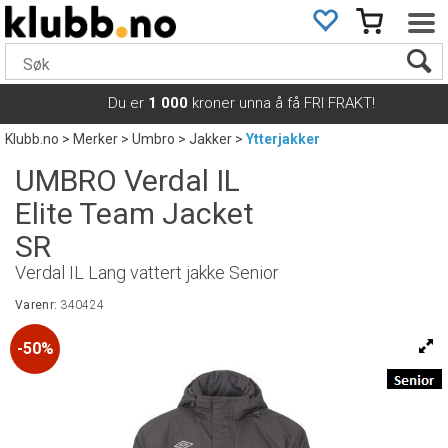
Du er
1 000
kroner unna å få FRI FRAKT!
Klubb.no
>
Merker
>
Umbro
>
Jakker
>
Ytterjakker
UMBRO Verdal IL
Elite Team Jacket
SR
Verdal IL Lang vattert jakke Senior
Varenr:
340424
50%