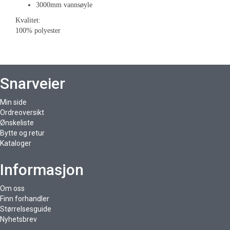
3000mm vannsøyle
Kvalitet:
100% polyester
Snarveier
Min side
Ordreoversikt
Ønskeliste
Bytte og retur
Kataloger
Informasjon
Om oss
Finn forhandler
Størrelsesguide
Nyhetsbrev