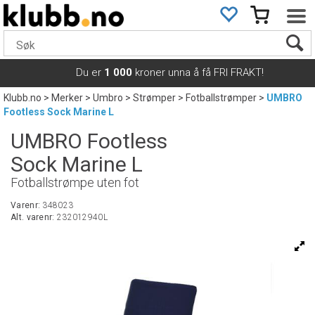
Du er
1 000
kroner unna å få FRI FRAKT!
Klubb.no
>
Merker
>
Umbro
>
Strømper
>
Fotballstrømper
>
UMBRO
Footless Sock Marine L
UMBRO Footless
Sock Marine L
Fotballstrømpe uten fot
Varenr:
348023
Alt. varenr:
232012940L