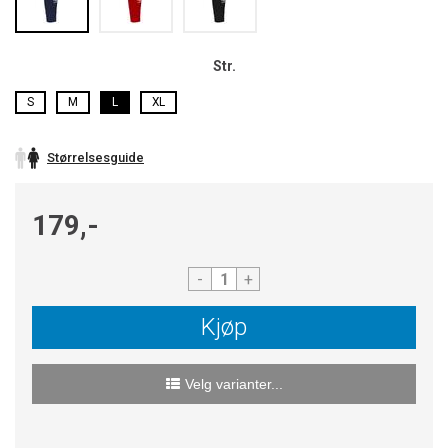
Str.
S
M
L
XL
Størrelsesguide
179,-
-
+
Kjøp
Velg varianter...