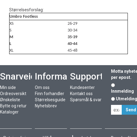
Størrelsesforslag:
Umbro Footless
XS
26-29
S
30-34
M
35-39
L
40-44
XL
45-48
Motta nyhet
Snarveier
Informasjon
Support
per epost.
Min side
Om oss
Kundesenter
Innmelding
Ordreoversikt
Finn forhandler
Kontakt oss
Utmeldin
Ønskeliste
Størrelsesguide
Spørsmål & svar
Bytte og retur
Nyhetsbrev
Kataloger