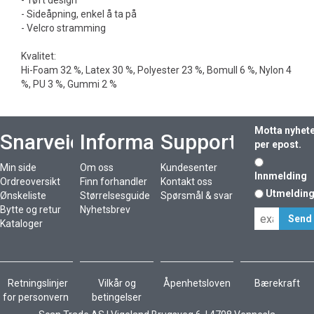
- Tøft design
- Sideåpning, enkel å ta på
- Velcro stramming
Kvalitet:
Hi-Foam 32 %, Latex 30 %, Polyester 23 %, Bomull 6 %, Nylon 4
%, PU 3 %, Gummi 2 %
Motta nyhet
Snarveier
Informasjon
Support
per epost.
Min side
Om oss
Kundesenter
Innmelding
Ordreoversikt
Finn forhandler
Kontakt oss
Utmeldin
Ønskeliste
Størrelsesguide
Spørsmål & svar
Bytte og retur
Nyhetsbrev
Kataloger
Retningslinjer
Vilkår og
Åpenhetsloven
Bærekraft
for personvern
betingelser