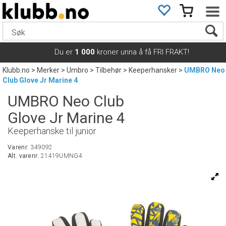
Du er
1 000
kroner unna å få FRI FRAKT!
Klubb.no
>
Merker
>
Umbro
>
Tilbehør
>
Keeperhansker
>
UMBRO Neo
Club Glove Jr Marine 4
UMBRO Neo Club
Glove Jr Marine 4
Keeperhanske til junior
Varenr:
349092
Alt. varenr:
21419UMNG4