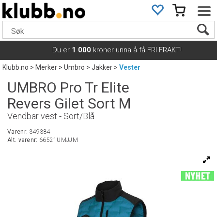
Du er
1 000
kroner unna å få FRI FRAKT!
Klubb.no
>
Merker
>
Umbro
>
Jakker
>
Vester
UMBRO Pro Tr Elite
Revers Gilet Sort M
Vendbar vest - Sort/Blå
Varenr:
349384
Alt. varenr:
66521UMJJM