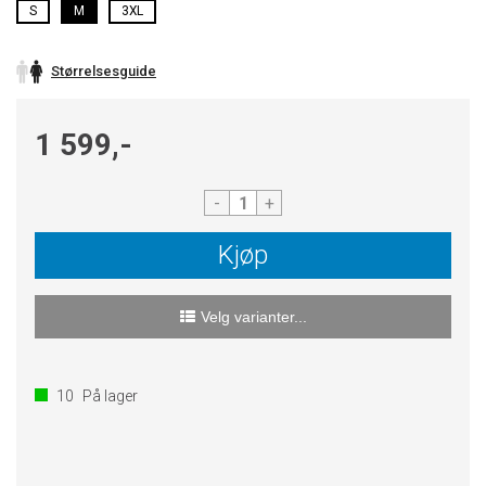
S
M
3XL
Størrelsesguide
1 599,-
-
+
Kjøp
Velg varianter...
10
På lager