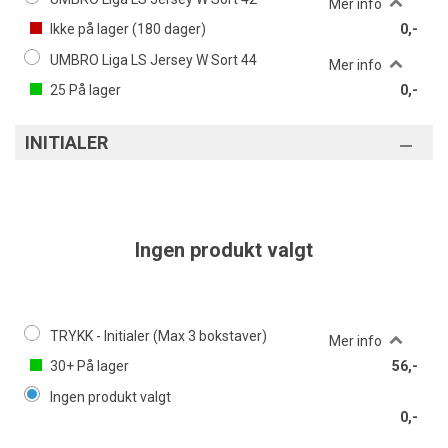
Mer info
Ikke på lager (
180
dager)
0,-
UMBRO Liga LS Jersey W Sort 44
Mer info
25
På lager
0,-
INITIALER
Ingen produkt valgt
TRYKK - Initialer (Max 3 bokstaver)
Mer info
30+
På lager
56,-
Ingen produkt valgt
0,-