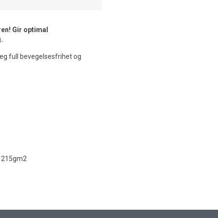
ren! Gir optimal
.
eg full bevegelsesfrihet og
y. 215gm2