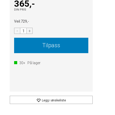
365,-
DIN PRIS
Veil.
729,-
-
+
Tilpass
30+
På lager
Legg i ønskeliste