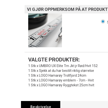
VI GJØR OPPMERKSOM PÅ AT PRODUKTE
VALGTE PRODUKTER:
1 Stk x UMBRO UX Elite Trn Jkt jr Rød/Hvit 152
1 Stk x Sjekk at du har bestilt riktig størrelse
1 Stk x LOGO Hamarøy Trollfjord 24cm
1 Stk x LOGO Hamarøy emblem - 7cm - Hvit
1 Stk x LOGO Hamarøy Ryggtekst 25cm hvit
Beskrivelse