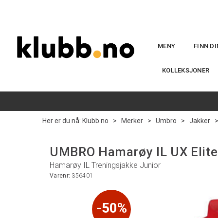
MENY
FINN D
KOLLEKSJONER
Her er du nå:
Klubb.no
>
Merker
>
Umbro
>
Jakker
UMBRO Hamarøy IL UX Elite
Hamarøy IL Treningsjakke Junior
Varenr:
356401
50%