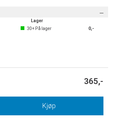
Lager
30+
På lager
0,-
365,-
Kjøp