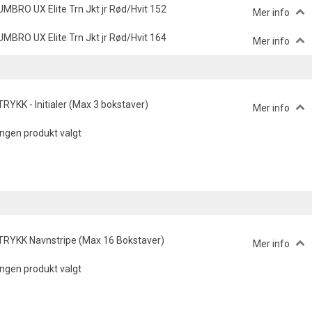
UMBRO UX Elite Trn Jkt jr Rød/Hvit 152
Mer info
UMBRO UX Elite Trn Jkt jr Rød/Hvit 164
Mer info
TRYKK - Initialer (Max 3 bokstaver)
Mer info
Ingen produkt valgt
TRYKK Navnstripe (Max 16 Bokstaver)
Mer info
Ingen produkt valgt