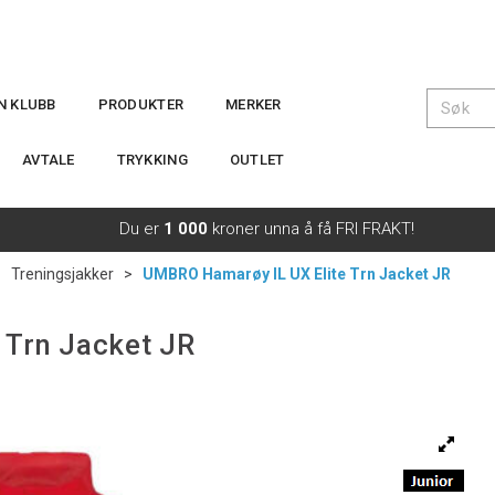
IN KLUBB
PRODUKTER
MERKER
AVTALE
TRYKKING
OUTLET
Du er
1 000
kroner unna å få FRI FRAKT!
>
Treningsjakker
>
UMBRO Hamarøy IL UX Elite Trn Jacket JR
 Trn Jacket JR