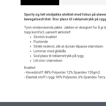
Sporty og lett vindjakke utviklet med fokus på utøve
bevegelsesfrihet. Stor plass til reklametrykk på rygg
Tynn vindavvisende jakke. Jakken er designet for å gi d
topp komfort, uansett aktivitet!
Stretch-kvalitet
Pustende
Strikk nederst, slik at du kan tilpasse størrelsen
Lommer med glidelås
God plass til reklametrykk på rygg
Litt stor i størrelsen.
Kvalitet:
- Hovedstoff: 88% Polyester 12% Spandex 135gm2
- Elastisk stoff i rygg: 94% Polyester, 6% Spandex Terr