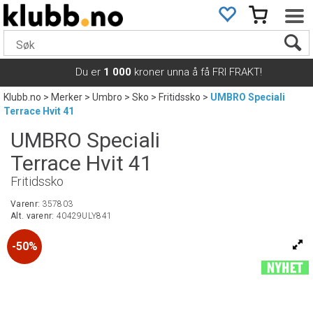
Du er
1 000
kroner unna å få FRI FRAKT!
Klubb.no
>
Merker
>
Umbro
>
Sko
>
Fritidssko
>
UMBRO Speciali
Terrace Hvit 41
UMBRO Speciali
Terrace Hvit 41
Fritidssko
Varenr:
357803
Alt. varenr:
40429ULY841
50%