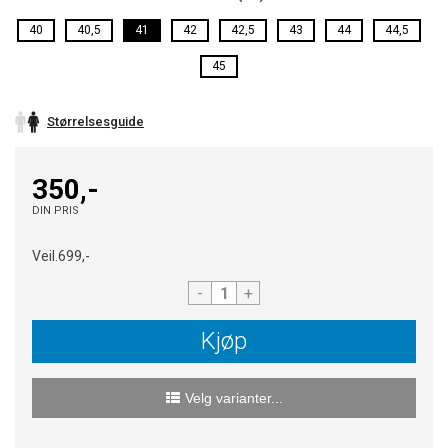
40
40,5
41
42
42,5
43
44
44,5
45
Størrelsesguide
350,-
DIN PRIS
Veil.
699,-
-
+
Kjøp
Velg varianter...