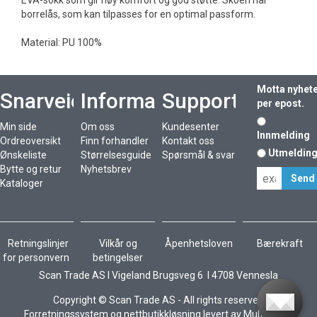
EVA-sokk som gir høy komfort og god støtte. Skoen har
borrelås, som kan tilpasses for en optimal passform.
Material: PU 100%
Motta nyhet
Snarveier
Informasjon
Support
per epost.
Min side
Om oss
Kundesenter
Innmelding
Ordreoversikt
Finn forhandler
Kontakt oss
Utmeldin
Ønskeliste
Størrelsesguide
Spørsmål & svar
Bytte og retur
Nyhetsbrev
Kataloger
Retningslinjer
Vilkår og
Åpenhetsloven
Bærekraft
for personvern
betingelser
Scan Trade AS I Vigeland Brugsveg 6 I 4708 Vennesla
Copyright © Scan Trade AS - All rights reserved
Forretningssystem
og
nettbutikkløsning
levert av
Multicase™