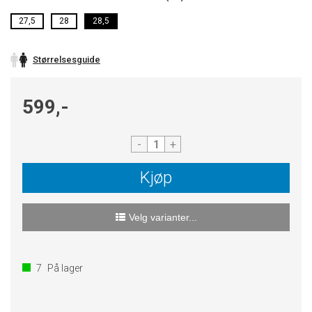
27,5
28
28,5
Størrelsesguide
599,-
-
+
Kjøp
Velg varianter...
7
På lager