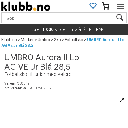
Du er
1 000
kroner unna å få FRI FRAKT!
Klubb.no
>
Merker
>
Umbro
>
Sko
>
Fotballsko
>
UMBRO Aurora II Lo
AG VE Jr Blå 28,5
UMBRO Aurora II Lo
AG VE Jr Blå 28,5
Fotballsko til junior med velcro
Varenr:
358349
Alt. varenr:
86678UMVU28,5