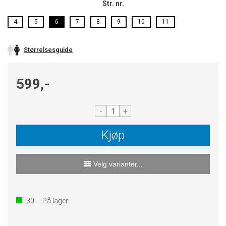
Str. nr.
4
5
6
7
8
9
10
11
Størrelsesguide
599,-
-
+
Kjøp
Velg varianter...
30+
På lager