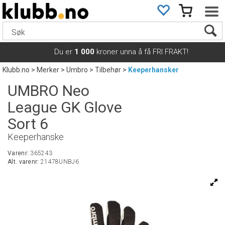
Du er
1 000
kroner unna å få FRI FRAKT!
Klubb.no
>
Merker
>
Umbro
>
Tilbehør
>
Keeperhansker
UMBRO Neo
League GK Glove
Sort 6
Keeperhanske
Varenr:
365243
Alt. varenr:
21478UNBJ6