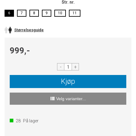
Str. nr.
6
7
8
9
10
11
Størrelsesguide
999,-
-
+
Kjøp
Velg varianter...
28
På lager