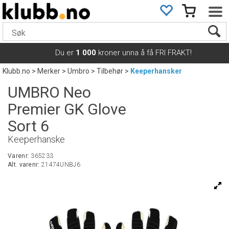
Du er
1 000
kroner unna å få FRI FRAKT!
Klubb.no
>
Merker
>
Umbro
>
Tilbehør
>
Keeperhansker
UMBRO Neo
Premier GK Glove
Sort 6
Keeperhanske
Varenr:
365233
Alt. varenr:
21474UNBJ6