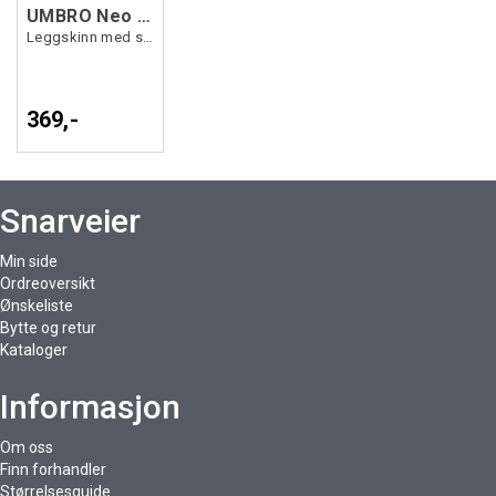
UMBRO Neo Pro Tecta Guard Sleeve
Leggskinn med strømpe som har lomme
369,-
Snarveier
Min side
Ordreoversikt
Ønskeliste
Bytte og retur
Kataloger
Informasjon
Om oss
Finn forhandler
Størrelsesguide