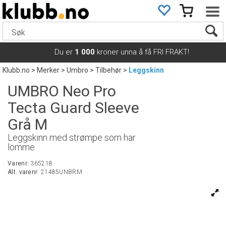
Du er
1 000
kroner unna å få FRI FRAKT!
Klubb.no
>
Merker
>
Umbro
>
Tilbehør
>
Leggskinn
UMBRO Neo Pro
Tecta Guard Sleeve
Grå M
Leggskinn med strømpe som har
lomme
Varenr:
365218
Alt. varenr:
21485UNBRM