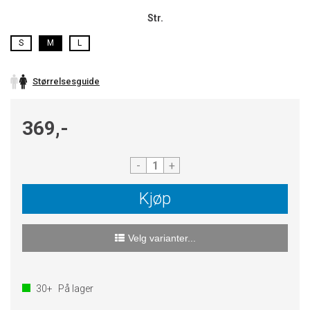
Str.
S
M
L
Størrelsesguide
369,-
-
+
Kjøp
Velg varianter...
30+
På lager