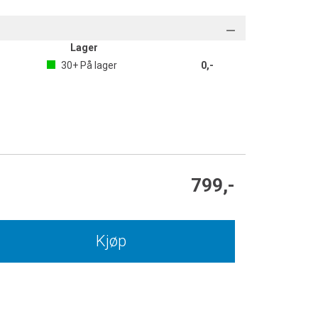
Lager
30+
På lager
0,-
799,-
Kjøp