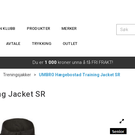
IN KLUBB
PRODUKTER
MERKER
AVTALE
TRYKKING
OUTLET
Du er
1 000
kroner unna å få FRI FRAKT!
>
Treningsjakker
>
UMBRO Hægebostad Training Jacket SR
g Jacket SR