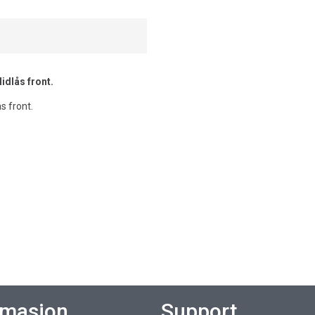
idlås front.
s front.
rmasjon
Support