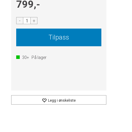
799,-
-
+
Tilpass
30+
På lager
Legg i ønskeliste