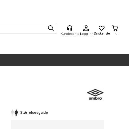
0,-
Logg inn
Størrelsesguide