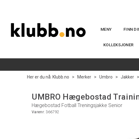
MENY
FINN D
KOLLEKSJONER
Her er du nå:
Klubb.no
>
Merker
>
Umbro
>
Jakker
UMBRO Hægebostad Trainin
Hægebostad Fotball Treningsjakke Senior
Varenr:
366792