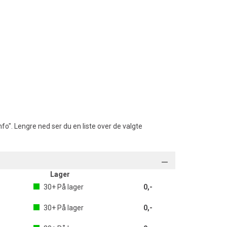
fo". Lengre ned ser du en liste over de valgte
Lager
30+
På lager
0,-
30+
På lager
0,-