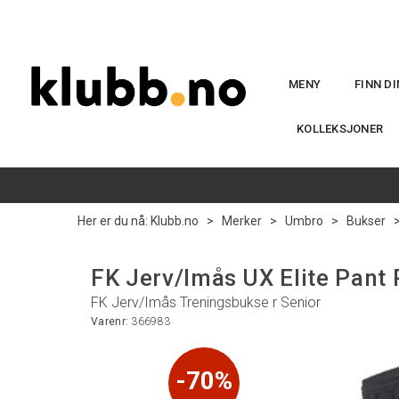
MENY
FINN D
KOLLEKSJONER
Her er du nå:
Klubb.no
>
Merker
>
Umbro
>
Bukser
FK Jerv/Imås UX Elite Pant
FK Jerv/Imås Treningsbukse r Senior
Varenr:
366983
70%