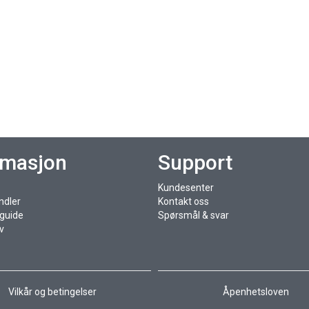
rmasjon
Support
Kundesenter
ndler
Kontakt oss
sguide
Spørsmål & svar
v
Vilkår og betingelser
Åpenhetsloven