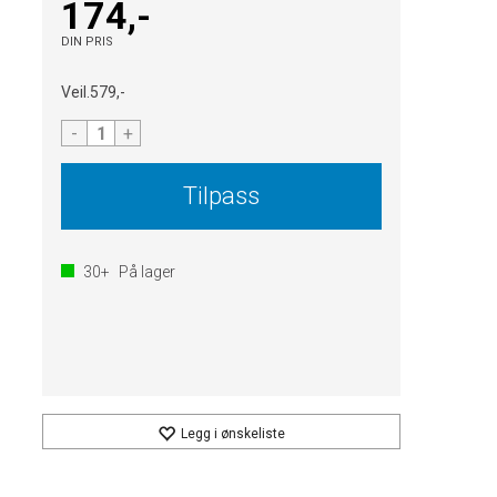
174,-
DIN PRIS
Veil.
579,-
-
+
Tilpass
30+
På lager
Legg i ønskeliste