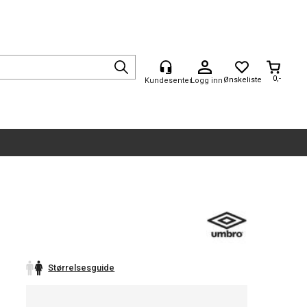
0,-
Logg inn
Størrelsesguide