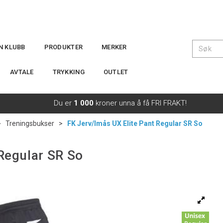
IN KLUBB
PRODUKTER
MERKER
AVTALE
TRYKKING
OUTLET
Du er
1 000
kroner unna å få FRI FRAKT!
>
Treningsbukser
>
FK Jerv/Imås UX Elite Pant Regular SR So
 Regular SR So