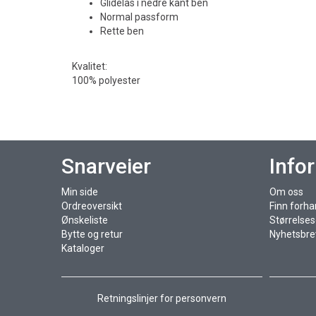
Glidelås i nedre kant ben
Normal passform
Rette ben
Kvalitet:
100% polyester
Snarveier
Info
Min side
Om oss
Ordreoversikt
Finn forha
Ønskeliste
Størrelse
Bytte og retur
Nyhetsbre
Kataloger
Retningslinjer for personvern