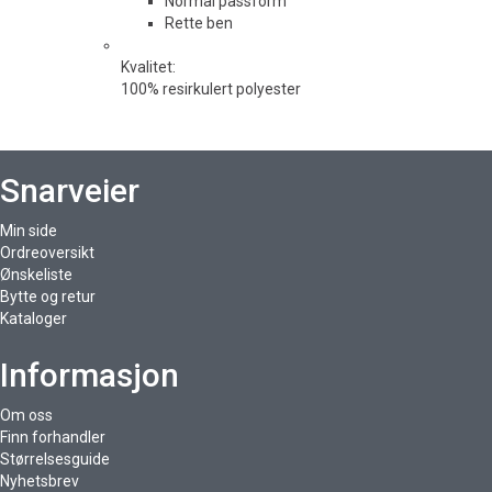
Normal passform
Rette ben
Kvalitet:
100% resirkulert polyester
Snarveier
Min side
Ordreoversikt
Ønskeliste
Bytte og retur
Kataloger
Informasjon
Om oss
Finn forhandler
Størrelsesguide
Nyhetsbrev