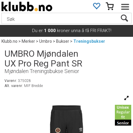
Du er
1 000
kroner unna å få FRI FRAKT!
Klubb.no
>
Merker
>
Umbro
>
Bukser
>
Treningsbukser
UMBRO Mjøndalen
UX Pro Reg Pant SR
Mjøndalen Treningsbukse Senior
Varenr:
375028
Alt. varenr:
MIF Bredde