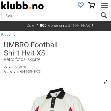
Du er
1 000
kroner unna å få FRI FRAKT!
Klubb.no
UMBRO Football
Shirt Hvit XS
Retro fotballskjorte
Varenr:
377970
Alt. varenr:
66840UNEVXS