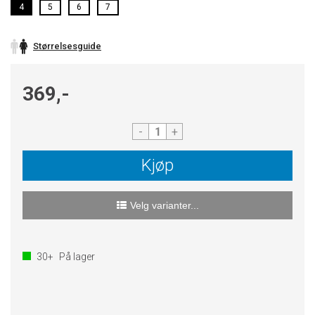
4
5
6
7
Størrelsesguide
369,-
-
+
Kjøp
Velg varianter...
30+
På lager