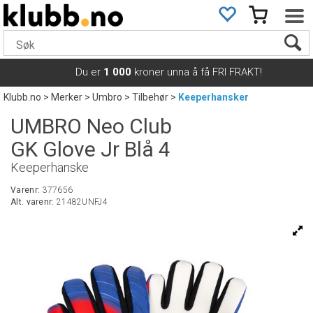
Du er
1 000
kroner unna å få FRI FRAKT!
Klubb.no
>
Merker
>
Umbro
>
Tilbehør
>
Keeperhansker
UMBRO Neo Club
GK Glove Jr Blå 4
Keeperhanske
Varenr:
377656
Alt. varenr:
21482UNFJ4