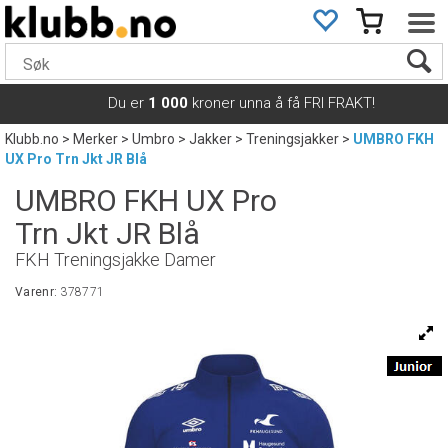
Du er
1 000
kroner unna å få FRI FRAKT!
Klubb.no
>
Merker
>
Umbro
>
Jakker
>
Treningsjakker
>
UMBRO FKH
UX Pro Trn Jkt JR Blå
UMBRO FKH UX Pro
Trn Jkt JR Blå
FKH Treningsjakke Damer
Varenr:
378771