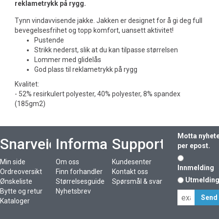
reklametrykk på rygg.
Tynn vindavvisende jakke. Jakken er designet for å gi deg full
bevegelsesfrihet og topp komfort, uansett aktivitet!
Pustende
Strikk nederst, slik at du kan tilpasse størrelsen
Lommer med glidelås
God plass til reklametrykk på rygg
Kvalitet:
- 52% resirkulert polyester, 40% polyester, 8% spandex
(185gm2)
Motta nyhet
Snarveier
Informasjon
Support
per epost.
Min side
Om oss
Kundesenter
Innmelding
Ordreoversikt
Finn forhandler
Kontakt oss
Utmeldin
Ønskeliste
Størrelsesguide
Spørsmål & svar
Bytte og retur
Nyhetsbrev
Kataloger