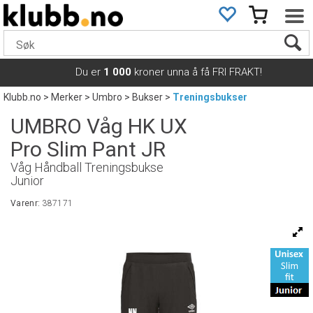
Du er
1 000
kroner unna å få FRI FRAKT!
Klubb.no
>
Merker
>
Umbro
>
Bukser
>
Treningsbukser
UMBRO Våg HK UX
Pro Slim Pant JR
Våg Håndball Treningsbukse
Junior
Varenr:
387171