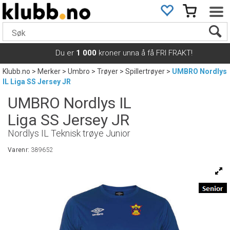
Du er
1 000
kroner unna å få FRI FRAKT!
Klubb.no
>
Merker
>
Umbro
>
Trøyer
>
Spillertrøyer
>
UMBRO Nordlys
IL Liga SS Jersey JR
UMBRO Nordlys IL
Liga SS Jersey JR
Nordlys IL Teknisk trøye Junior
Varenr:
389652