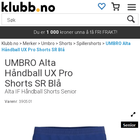
Du er
1 000
kroner unna å få FRI FRAKT!
Klubb.no
>
Merker
>
Umbro
>
Shorts
>
Spillershorts
>
UMBRO Alta
Håndball UX Pro Shorts SR Blå
UMBRO Alta
Håndball UX Pro
Shorts SR Blå
Alta IF Håndball Shorts Senior
Varenr:
390501