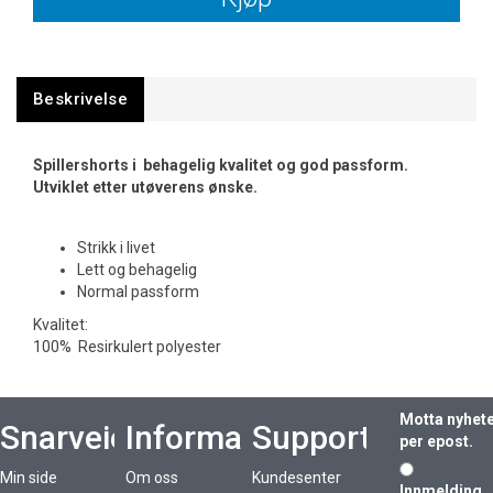
Beskrivelse
Spillershorts i behagelig kvalitet og god passform.
Utviklet etter utøverens ønske.
Strikk i livet
Lett og behagelig
Normal passform
Kvalitet:
100% Resirkulert polyester
Motta nyhet
Snarveier
Informasjon
Support
per epost.
Min side
Om oss
Kundesenter
Innmelding