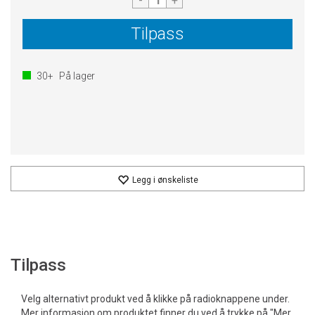
-
+
Tilpass
30+
På lager
Legg i ønskeliste
Tilpass
Velg alternativt produkt ved å klikke på radioknappene under.
Mer informasjon om produktet finner du ved å trykke på "Mer