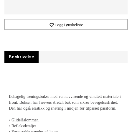
Legg i ønskeliste
Beskrivelse
Behagelig treningsbukse med vannavvisende og vindtett materiale i
front. Buksen har fireveis stretch bak som sikrer bevegelsesfrihet.
Den har også elastikk og snøring i midjen for tilpasset passform.
• Glidelåslommer.
• Refleksdetaljer.
• Formsydde paneler på knær.