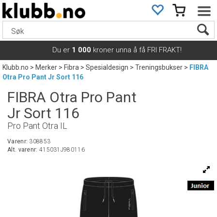
Du er
1 000
kroner unna å få FRI FRAKT!
Klubb.no
>
Merker
>
Fibra
>
Spesialdesign
>
Treningsbukser
>
FIBRA
Otra Pro Pant Jr Sort 116
FIBRA Otra Pro Pant
Jr Sort 116
Pro Pant Otra IL
Varenr:
308853
Alt. varenr:
415031J980116