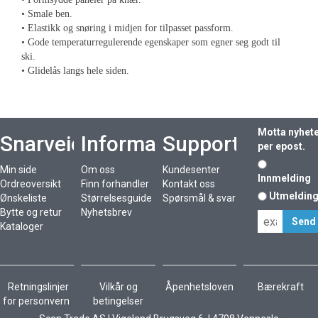
• Smale ben.
• Elastikk og snøring i midjen for tilpasset passform.
• Gode temperaturregulerende egenskaper som egner seg godt til
ski.
• Glidelås langs hele siden.
Motta nyhet
Snarveier
Informasjon
Support
per epost.
Min side
Om oss
Kundesenter
Innmelding
Ordreoversikt
Finn forhandler
Kontakt oss
Utmeldin
Ønskeliste
Størrelsesguide
Spørsmål & svar
Bytte og retur
Nyhetsbrev
Kataloger
Retningslinjer
Vilkår og
Åpenhetsloven
Bærekraft
for personvern
betingelser