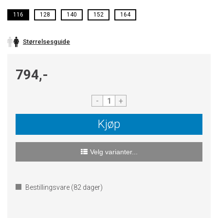
116
128
140
152
164
Størrelsesguide
794,-
-
+
Kjøp
Velg varianter...
Bestillingsvare (
82
dager)