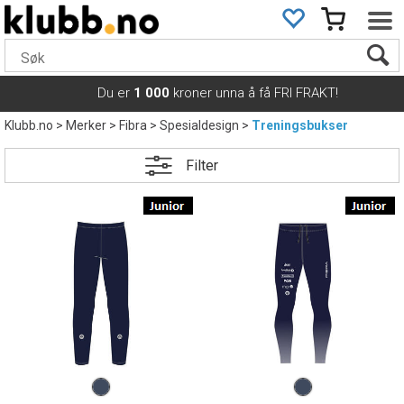
Du er
1 000
kroner unna å få FRI FRAKT!
Klubb.no
>
Merker
>
Fibra
>
Spesialdesign
>
Treningsbukser
Filter