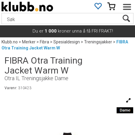
Du er
1 000
kroner unna å få FRI FRAKT!
Klubb.no
>
Merker
>
Fibra
>
Spesialdesign
>
Treningsjakker
>
FIBRA
Otra Training Jacket Warm W
FIBRA Otra Training
Jacket Warm W
Otra IL Treningsjakke Dame
Varenr:
310423