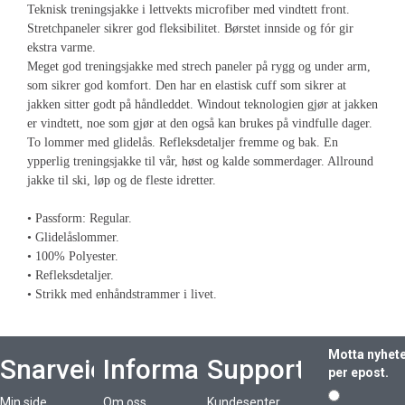
Teknisk treningsjakke i lettvekts microfiber med vindtett front.
Stretchpaneler sikrer god fleksibilitet. Børstet innside og fór gir
ekstra varme.
Meget god treningsjakke med strech paneler på rygg og under arm,
som sikrer god komfort. Den har en elastisk cuff som sikrer at
jakken sitter godt på håndleddet. Windout teknologien gjør at jakken
er vindtett, noe som gjør at den også kan brukes på vindfulle dager.
To lommer med glidelås. Refleksdetaljer fremme og bak. En
ypperlig treningsjakke til vår, høst og kalde sommerdager. Allround
jakke til ski, løp og de fleste idretter.
• Passform: Regular.
• Glidelåslommer.
• 100% Polyester.
• Refleksdetaljer.
• Strikk med enhåndstrammer i livet.
Motta nyhet
Snarveier
Informasjon
Support
per epost.
Min side
Om oss
Kundesenter