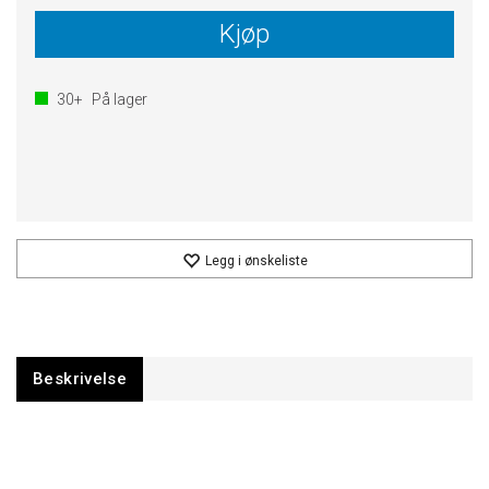
Kjøp
30+
På lager
Legg i ønskeliste
Beskrivelse