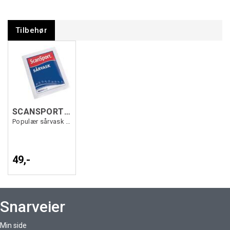
Tilbehør
SCANSPORT Sårvaskeske 6stk
Populær sårvask til rensing av sår
49,-
Snarveier
Min side