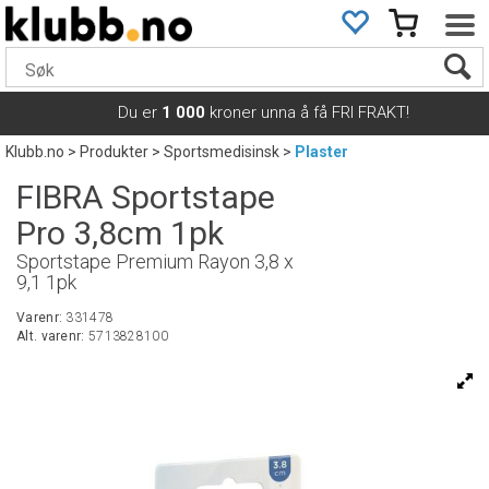
Du er
1 000
kroner unna å få FRI FRAKT!
Klubb.no
>
Produkter
>
Sportsmedisinsk
>
Plaster
FIBRA Sportstape
Pro 3,8cm 1pk
Sportstape Premium Rayon 3,8 x
9,1 1pk
Varenr:
331478
Alt. varenr:
5713828100