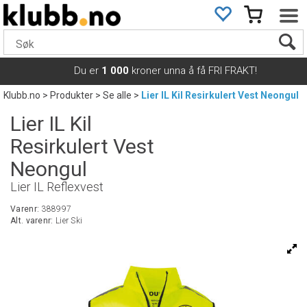
Du er
1 000
kroner unna å få FRI FRAKT!
Klubb.no
>
Produkter
>
Se alle
>
Lier IL Kil Resirkulert Vest Neongul
Lier IL Kil
Resirkulert Vest
Neongul
Lier IL Reflexvest
Varenr:
388997
Alt. varenr:
Lier Ski