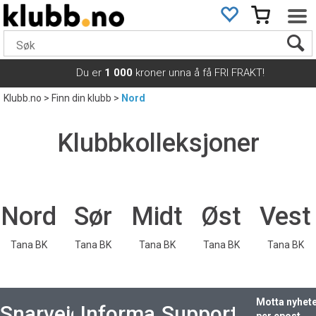
Du er
1 000
kroner unna å få FRI FRAKT!
Klubb.no
>
Finn din klubb
>
Nord
Klubbkolleksjoner
Nord
Sør
Midt
Øst
Vest
Tana BK
Tana BK
Tana BK
Tana BK
Tana BK
Motta nyhet
Snarveier
Informasjon
Support