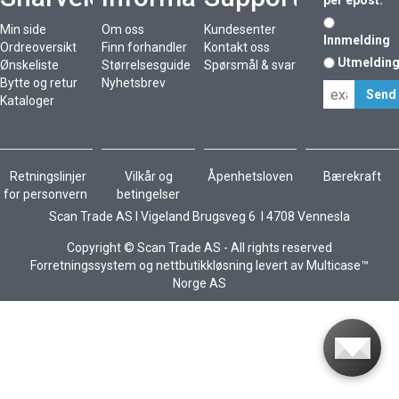
per epost.
Min side
Om oss
Kundesenter
Innmelding
Ordreoversikt
Finn forhandler
Kontakt oss
Utmeldin
Ønskeliste
Størrelsesguide
Spørsmål & svar
Bytte og retur
Nyhetsbrev
Kataloger
Retningslinjer
Vilkår og
Åpenhetsloven
Bærekraft
for personvern
betingelser
Scan Trade AS I Vigeland Brugsveg 6 I 4708 Vennesla
Copyright © Scan Trade AS - All rights reserved
Forretningssystem
og
nettbutikkløsning
levert av
Multicase™
Norge AS