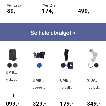
Veil. 298,-
Veil. 249,-
89,-
174,-
499,-
Se hele utvalget >
UMBRO PC Travel backpack
Praktisk og tøff sekk
UMBRO Neo Shield Guard W/Sleeve
UMBRO Footless Sock
SIDAS FOOTBALL PERFORMANCE
Leggskinn med strømpe som har lomme
Fotballstrømpe uten fot
Football sokk med anti-slip felt
1
099,-
329,-
179,-
349,-