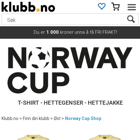
Du er
1 000
kroner unna å få FRI FRAKT!
T-SHIRT - HETTEGENSER - HETTEJAKKE
Klubb.no
>
Finn din klubb
>
Øst
>
Norway Cup Shop