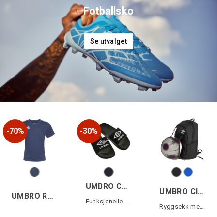
Fotballsko
Se utvalget
70%
30%
UMBRO Core Slippers Sort
UMBRO Club Backpack
UMBRO Retro Training Set
Funksjonelle og komfortable slippers
Ryggsekk med ballnett 35L