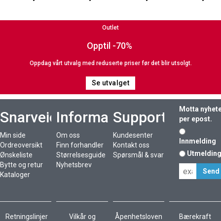
Outlet
Opptil -70%
Oppdag vårt utvalg med reduserte priser før det blir utsolgt.
Se utvalget
Motta nyhet
Snarveier
Informasjon
Support
per epost.
Min side
Om oss
Kundesenter
Innmelding
Ordreoversikt
Finn forhandler
Kontakt oss
Utmeldin
Ønskeliste
Størrelsesguide
Spørsmål & svar
Bytte og retur
Nyhetsbrev
Kataloger
Retningslinjer
Vilkår og
Åpenhetsloven
Bærekraft