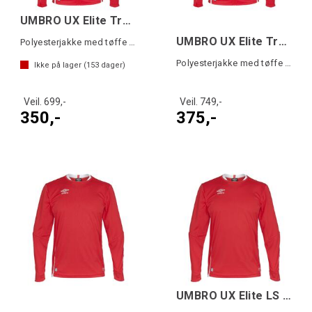
UMBRO UX Elite Track Jacket j Rød 140
UMBRO UX Elite Track Jacket Rød M
Polyesterjakke med tøffe detaljer
Polyesterjakke med tøffe detaljer
Ikke på lager (
153
dager)
Veil. 699,-
Veil. 749,-
350,-
375,-
UMBRO UX Elite LS Jsy j Rød/Hvit 140