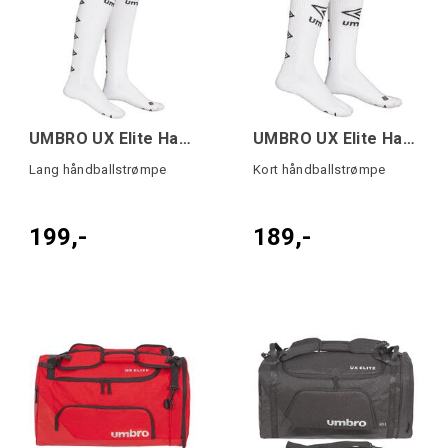
UMBRO UX Elite Handb. Sock L Hvit 35-39
UMBRO UX Elite Handb. Sock S Hvit 45-48
Lang håndballstrømpe
Kort håndballstrømpe
199,-
189,-