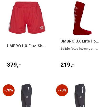
UMBRO UX Elite Fotb.Str Rød/Hvit 40-44
UMBRO UX Elite Shorts W Rød/Hvit 38
Solide fotballstrømper - god passform
379,-
219,-
70%
70%