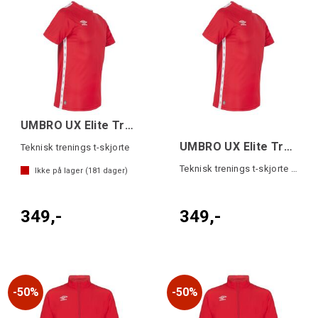
UMBRO UX Elite Trn Tee Rød/Hvit L
UMBRO UX Elite Trn Tee jr Rød/Hvit 164
Teknisk trenings t-skjorte
Teknisk trenings t-skjorte til junior
Ikke på lager (
181
dager)
349,-
349,-
50%
50%