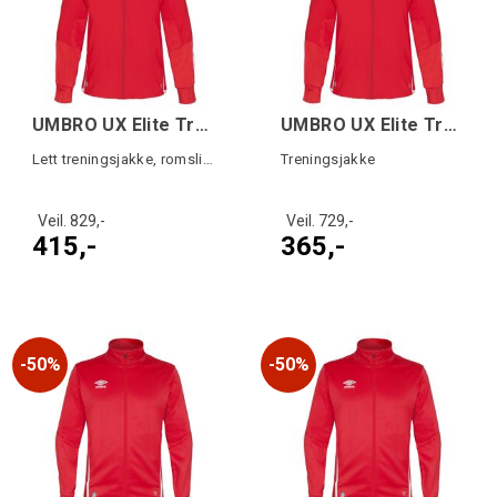
UMBRO UX Elite Trn Jkt Rød/Hvit L
UMBRO UX Elite Trn Jkt jr Rød/Hvit 164
Lett treningsjakke, romslig passform.
Treningsjakke
Veil. 829,-
Veil. 729,-
415,-
365,-
50%
50%