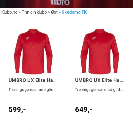
Klubb.no
>
Finn din klubb
>
Øst
>
Skedsmo FK
UMBRO UX Elite Half Zip j Rød/Hvit 152
UMBRO UX Elite Half Zip Rød/Hvit L
Treningsgenser med glidelås
Treningsgenser med glidelås
599,-
649,-