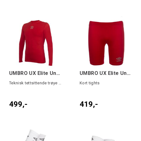
UMBRO UX Elite Underw Top Rød XS/S
UMBRO UX Elite Underw Tight Rød M/L
Teknisk tettsittende trøye med lang arm
Kort tights
499,-
419,-