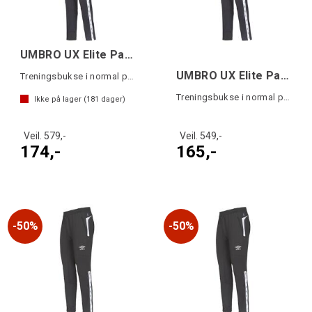
UMBRO UX Elite Pant Reg Sort/Hvit M
UMBRO UX Elite Pant Reg j Sort/Hvit 140
Treningsbukse i normal passform
Treningsbukse i normal passform
Ikke på lager (
181
dager)
Veil. 579,-
Veil. 549,-
174,-
165,-
50%
50%