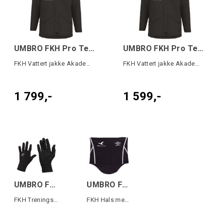
UMBRO FKH Pro Team Jck SR
UMBRO FKH Pro Team Jck JR
FKH Vattert jakke Akademiet
FKH Vattert jakke Akademiet
1 799,-
1 599,-
UMBRO FKH UX Elite Glove Sort
UMBRO FKH UX Elite Neckwarmer Sort
FKH Trenings hansker
FKH Hals med myk innside