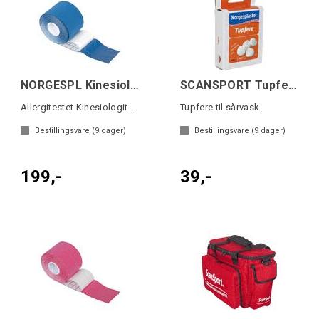
NORGESPL Kinesiologitape Blå 5cmx5m
SCANSPORT Tupfere bomull 10 stk
Allergitestet Kinesiologitape
Tupfere til sårvask
Bestillingsvare (
9
dager)
Bestillingsvare (
9
dager)
199,-
39,-