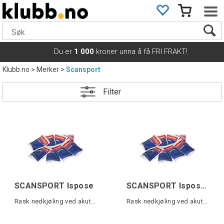
Du er
1 000
kroner unna å få FRI FRAKT!
Klubb.no
>
Merker
>
Scansport
Filter
SCANSPORT Ispose
SCANSPORT Ispose 24pk
Rask nedkjøling ved akutt skade
Rask nedkjøling ved akutt skade