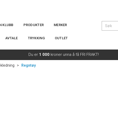
IN KLUBB
PRODUKTER
MERKER
AVTALE
TRYKKING
OUTLET
Du er
1 000
kroner unna å få FRI FRAKT!
kledning
>
Regntøy