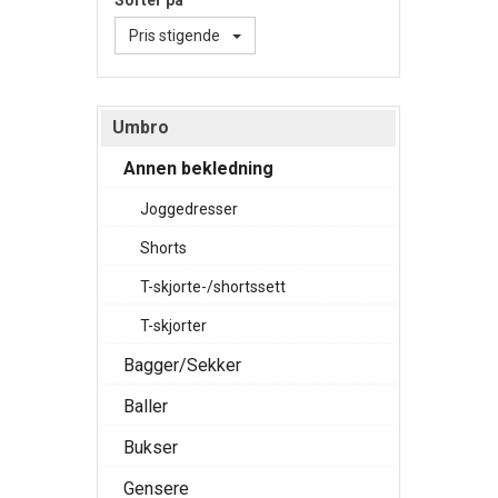
Sorter på
Pris stigende
Umbro
Annen bekledning
Joggedresser
Shorts
T-skjorte-/shortssett
T-skjorter
Bagger/Sekker
Baller
Bukser
Gensere