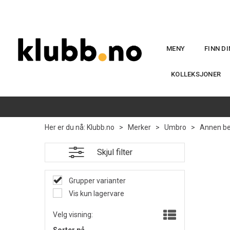
MENY
FINN D
KOLLEKSJONER
Her er du nå:
Klubb.no
>
Merker
>
Umbro
>
Annen be
Skjul filter
Grupper varianter
Vis kun lagervare
Velg visning: