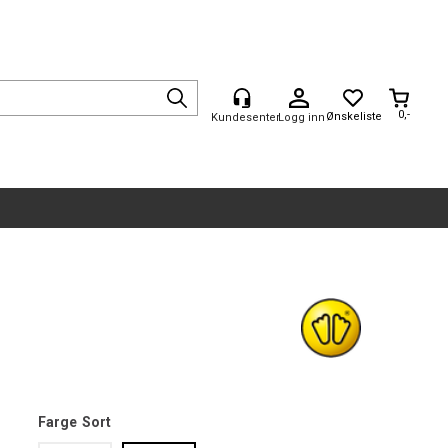
0,-
Logg inn
Farge
Sort