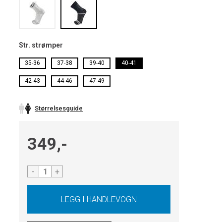
Str. strømper
35-36
37-38
39-40
40-41
42-43
44-46
47-49
Størrelsesguide
349,-
-
+