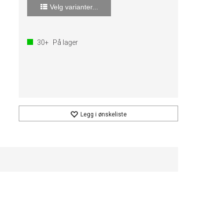
Velg varianter...
30+
På lager
Legg i ønskeliste