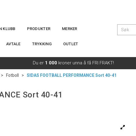
IN KLUBB
PRODUKTER
MERKER
AVTALE
TRYKKING
OUTLET
Du er
1 000
kroner unna å få FRI FRAKT!
>
Fotboll
>
SIDAS FOOTBALL PERFORMANCE Sort 40-41
NCE Sort 40-41