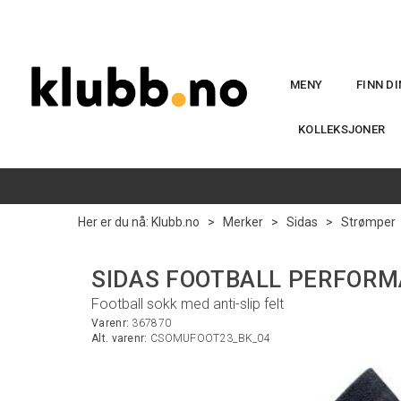
MENY
FINN D
KOLLEKSJONER
Her er du nå:
Klubb.no
>
Merker
>
Sidas
>
Strømper
SIDAS FOOTBALL PERFORMA
Football sokk med anti-slip felt
Varenr:
367870
Alt. varenr:
CSOMUFOOT23_BK_04