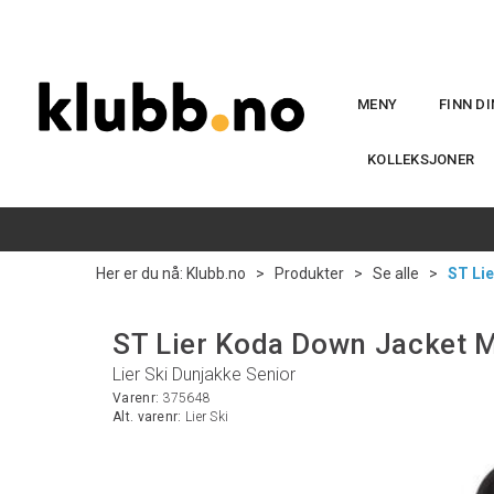
MENY
FINN D
KOLLEKSJONER
Her er du nå:
Klubb.no
>
Produkter
>
Se alle
>
ST Li
ST Lier Koda Down Jacket 
Lier Ski Dunjakke Senior
Varenr:
375648
Alt. varenr:
Lier Ski