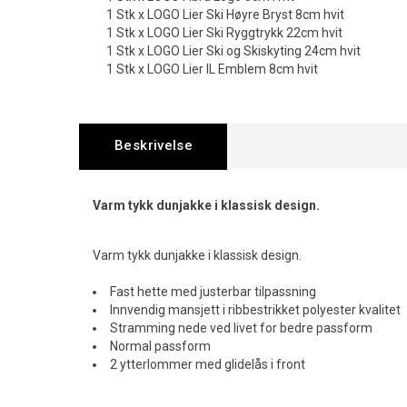
1 Stk x LOGO Lier Ski Høyre Bryst 8cm hvit
1 Stk x LOGO Lier Ski Ryggtrykk 22cm hvit
1 Stk x LOGO Lier Ski og Skiskyting 24cm hvit
1 Stk x LOGO Lier IL Emblem 8cm hvit
Beskrivelse
Varm tykk dunjakke i klassisk design.
Varm tykk dunjakke i klassisk design.
Fast hette med justerbar tilpassning
Innvendig mansjett i ribbestrikket polyester kvalitet
Stramming nede ved livet for bedre passform
Normal passform
2 ytterlommer med glidelås i front