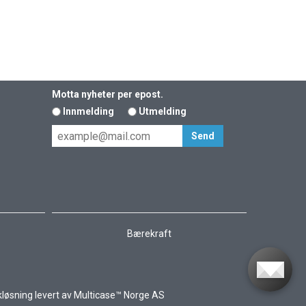
Motta nyheter per epost.
Innmelding
Utmelding
Bærekraft
kløsning
levert av
Multicase™ Norge AS