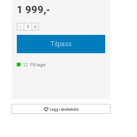
1 999,-
-
+
Tilpass
12
På lager
Legg i ønskeliste