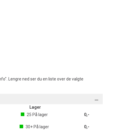
fo". Lengre ned ser du en liste over de valgte
Lager
25
På lager
0,-
30+
På lager
0,-