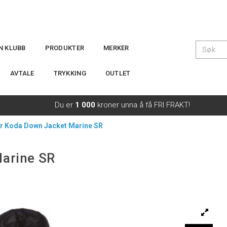
IN KLUBB
PRODUKTER
MERKER
AVTALE
TRYKKING
OUTLET
Du er
1 000
kroner unna å få FRI FRAKT!
er Koda Down Jacket Marine SR
Marine SR